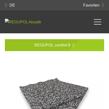
DE
Favoriten
REGUPOL comfort 8