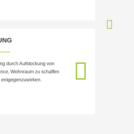
mehr erfa
UNG
SANIE
ung durch Aufstockung von
Sanierunge
ance, Wohnraum zu schaffen
Steigerung
 entgegenzuwirken.
zur Schaff
mehr erfa