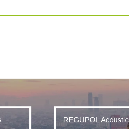
s
REGUPOL Acoustic