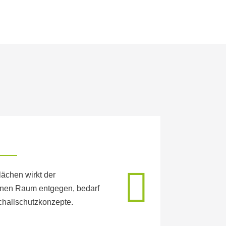
FITNE
lächen wirkt der
Als Sport-
anen Raum entgegen, bedarf
komplexe a
challschutzkonzepte.
Berücksich